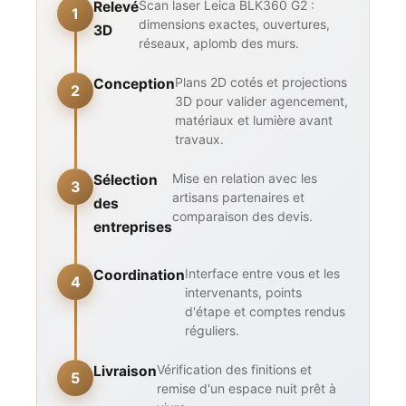
Scan laser Leica BLK360 G2 :
Relevé
1
dimensions exactes, ouvertures,
3D
réseaux, aplomb des murs.
Plans 2D cotés et projections
Conception
2
3D pour valider agencement,
matériaux et lumière avant
travaux.
Mise en relation avec les
Sélection
3
artisans partenaires et
des
comparaison des devis.
entreprises
Interface entre vous et les
Coordination
4
intervenants, points
d'étape et comptes rendus
réguliers.
Vérification des finitions et
Livraison
5
remise d'un espace nuit prêt à