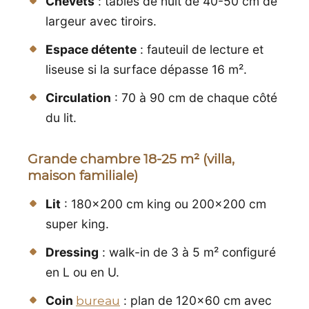
Chevets
: tables de nuit de 40-50 cm de
largeur avec tiroirs.
Espace détente
: fauteuil de lecture et
liseuse si la surface dépasse 16 m².
Circulation
: 70 à 90 cm de chaque côté
du lit.
Grande chambre 18-25 m² (villa,
maison familiale)
Lit
: 180x200 cm king ou 200x200 cm
super king.
Dressing
: walk-in de 3 à 5 m² configuré
en L ou en U.
Coin
bureau
: plan de 120x60 cm avec